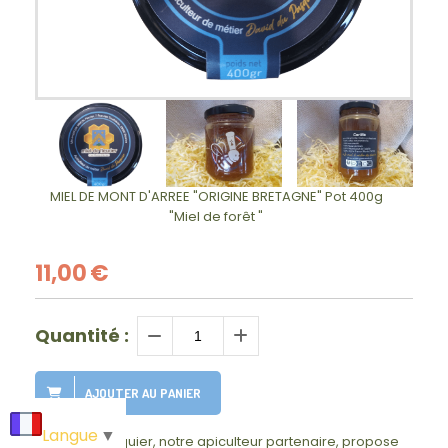
MIEL DE MONT D'ARREE "ORIGINE BRETAGNE" Pot 400g
"Miel de forêt "
11,00
€
Quantité :
AJOUTER AU PANIER
Langue
▼
David du Pasquier, notre apiculteur partenaire, propose