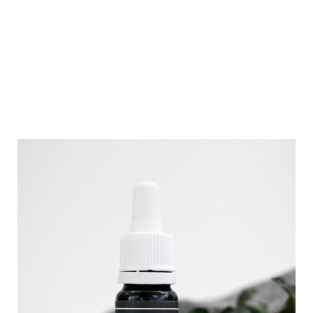
amet, consectetur
adipiscing elit.
Maecenas enim magna, finibus id libero eu,
consectetur fermentum elit.